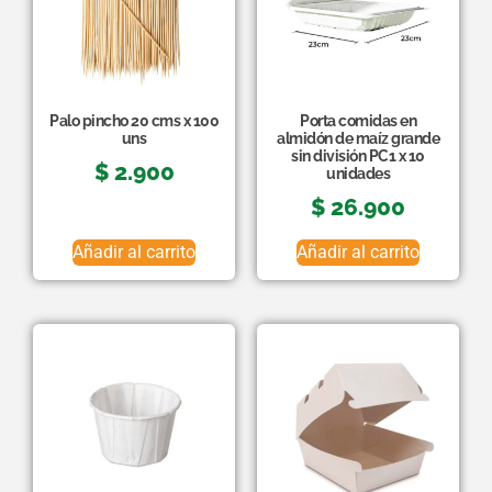
Palo pincho 20 cms x 100
Porta comidas en
uns
almidón de maíz grande
sin división PC1 x 10
$
2.900
unidades
$
26.900
Añadir al carrito
Añadir al carrito