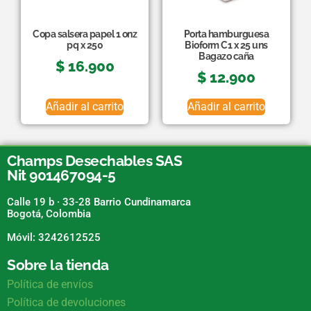
Copa salsera papel 1 onz
Porta hamburguesa
pq x 250
Bioform C1 x 25 uns
Bagazo caña
$
16.900
$
12.900
Añadir al carrito
Añadir al carrito
Champs Desechables SAS
Nit 901467094-5
Calle 19 b · 33-28 Barrio Cundinamarca
Bogotá, Colombia
Móvil: 3242612525
Sobre la tienda
Política de envíos
Política de devoluciones